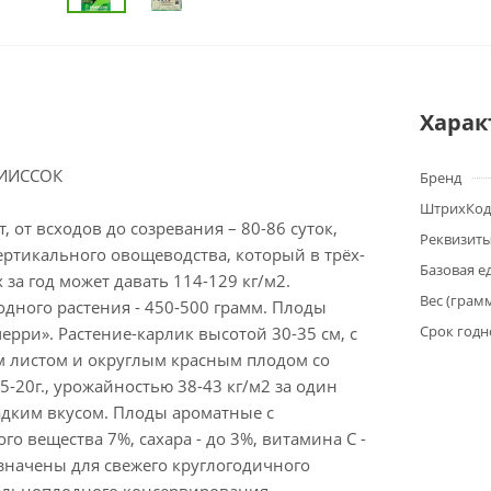
Харак
НИИССОК
Бренд
ШтрихКод
, от всходов до созревания – 80-86 суток,
Реквизит
ртикального овощеводства, который в трёх-
Базовая е
 за год может давать 114-129 кг/м2.
Вес (грам
дного растения - 450-500 грамм. Плоды
Срок годн
черри». Растение-карлик высотой 30-35 см, с
 листом и округлым красным плодом со
5-20г., урожайностью 38-43 кг/м2 за один
адким вкусом. Плоды ароматные с
го вещества 7%, сахара - до 3%, витамина С -
значены для свежего круглогодичного