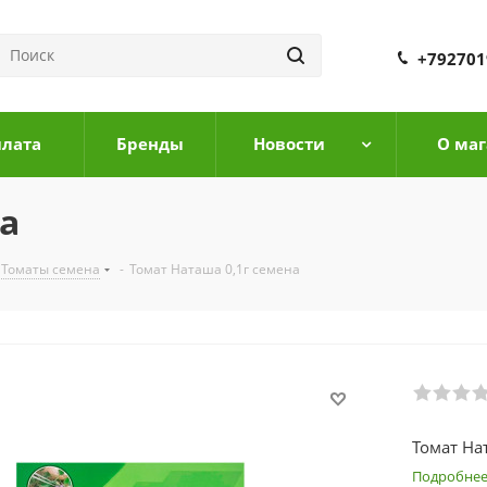
+792701
плата
Бренды
Новости
О маг
а
Томаты семена
-
Томат Наташа 0,1г семена
Томат На
Подробне