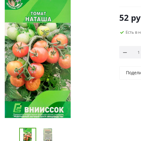
52
ру
Есть в 
Подел