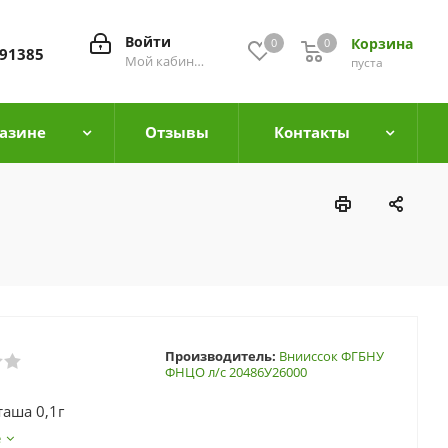
Войти
Корзина
0
0
0
91385
Мой кабинет
пуста
азине
Отзывы
Контакты
Производитель:
Внииссок ФГБНУ
ФНЦО л/с 20486У26000
таша 0,1г
е