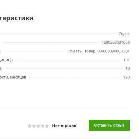
теристики
Седек
4690368031059
ы
Томаты, Товар, 00-00009600, 0.01
диница
шт
м)
10
ости, месяцев
120
Оставить отзыв
Нет оценок