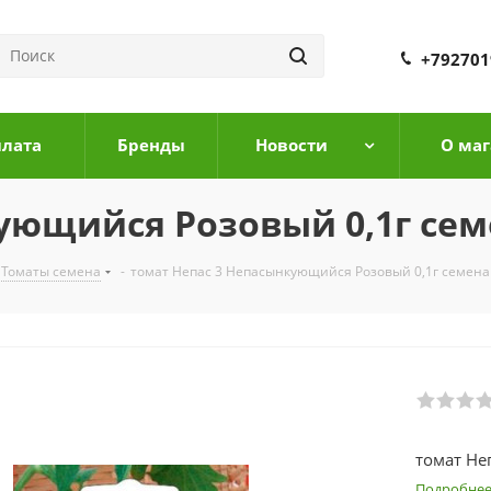
+792701
плата
Бренды
Новости
О маг
ующийся Розовый 0,1г сем
Томаты семена
-
томат Непас 3 Непасынкующийся Розовый 0,1г семена
томат Не
Подробне