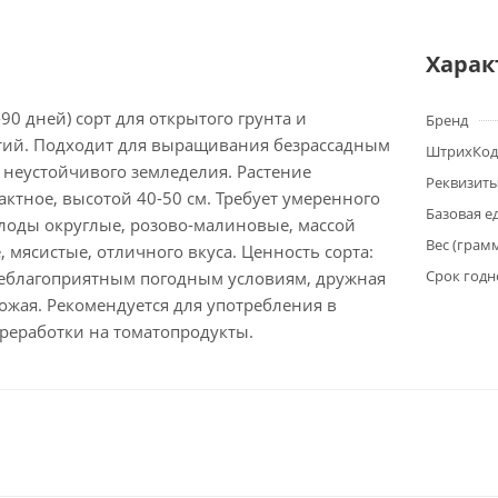
Харак
90 дней) сорт для открытого грунта и
Бренд
ий. Подходит для выращивания безрассадным
ШтрихКод
 неустойчивого земледелия. Растение
Реквизит
ктное, высотой 40-50 см. Требует умеренного
Базовая е
лоды округлые, розово-малиновые, массой
Вес (грам
, мясистые, отличного вкуса. Ценность сорта:
Срок годн
неблагоприятным погодным условиям, дружная
ожая. Рекомендуется для употребления в
ереработки на томатопродукты.