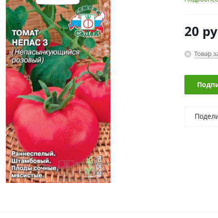
20
ру
Товар з
Подпи
Подел