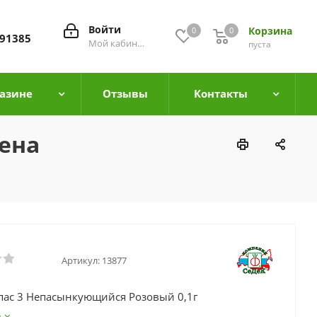
Войти
Корзина
0
0
0
91385
Мой кабинет
пуста
азине
Отзывы
Контакты
ена
Артикул:
13877
пас 3 Непасынкующийся Розовый 0,1г
е