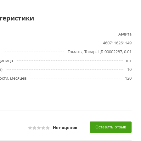
теристики
Аэлита
4607116261149
ы
Томаты, Товар, ЦБ-00002287, 0.01
диница
шт
м)
10
ости, месяцев
120
Оставить отзыв
Нет оценок