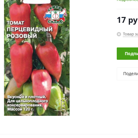
17
ру
Товар з
Подпи
Подел