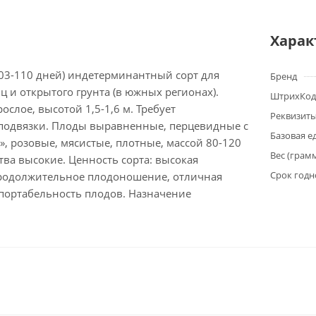
Харак
03-110 дней) индетерминантный сорт для
Бренд
 и открытого грунта (в южных регионах).
ШтрихКод
ослое, высотой 1,5-1,6 м. Требует
Реквизит
подвязки. Плоды выравненные, перцевидные с
Базовая е
, розовые, мясистые, плотные, массой 80-120
Вес (грам
ства высокие. Ценность сорта: высокая
Срок годн
родолжительное плодоношение, отличная
спортабельность плодов. Назначение