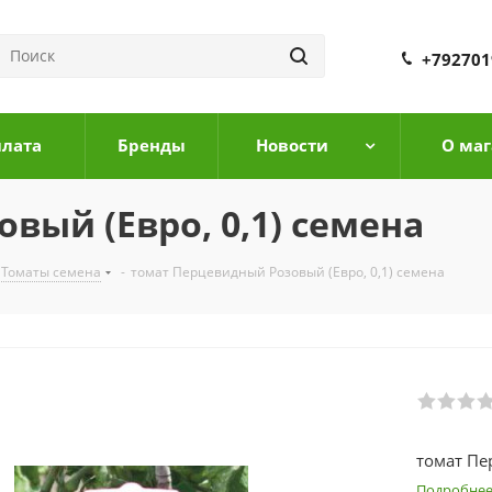
+792701
плата
Бренды
Новости
О маг
вый (Евро, 0,1) семена
Томаты семена
-
томат Перцевидный Розовый (Евро, 0,1) семена
томат Пе
Подробне