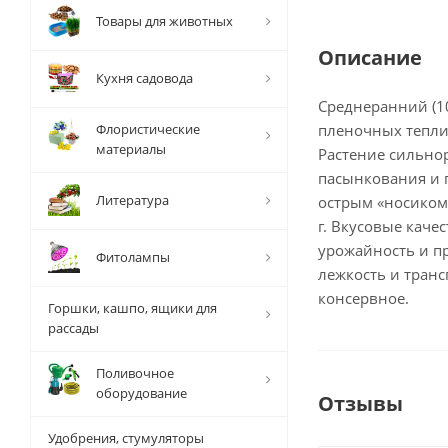
Товары для животных
Описание
Кухня садовода
Среднеранний (1
Флористические
пленочных теплиц
материалы
Растение сильнор
пасынкования и 
Литература
острым «носиком»
г. Вкусовые каче
урожайность и п
Фитолампы
лежкость и тран
консервное.
Горшки, кашпо, ящики для
рассады
Поливочное
оборудование
Отзывы
Удобрения, стумуляторы