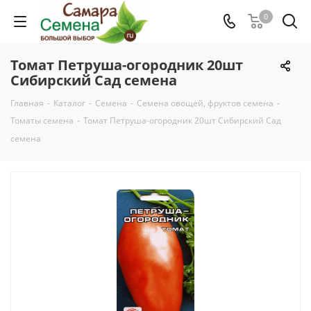
0
Томат Петруша-огородник 20шт
Сибирский Сад семена
Главная
-
Каталог
-
Семена
-
Семена овощей, фруктов семена
-
Томаты семена
-
Томат Петруша-огородник 20шт Сибирский Сад
семена