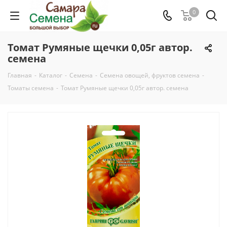
0
Томат Румяные щечки 0,05г автор.
семена
Главная
-
Каталог
-
Семена
-
Семена овощей, фруктов семена
-
Томаты семена
-
Томат Румяные щечки 0,05г автор. семена