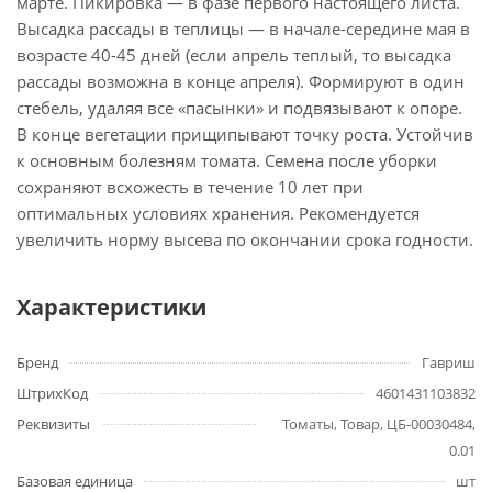
марте. Пикировка — в фазе первого настоящего листа.
Высадка рассады в теплицы — в начале-середине мая в
возрасте 40-45 дней (если апрель теплый, то высадка
рассады возможна в конце апреля). Формируют в один
стебель, удаляя все «пасынки» и подвязывают к опоре.
В конце вегетации прищипывают точку роста. Устойчив
к основным болезням томата. Семена после уборки
сохраняют всхожесть в течение 10 лет при
оптимальных условиях хранения. Рекомендуется
увеличить норму высева по окончании срока годности.
Характеристики
Бренд
Гавриш
ШтрихКод
4601431103832
Реквизиты
Томаты, Товар, ЦБ-00030484,
0.01
Базовая единица
шт