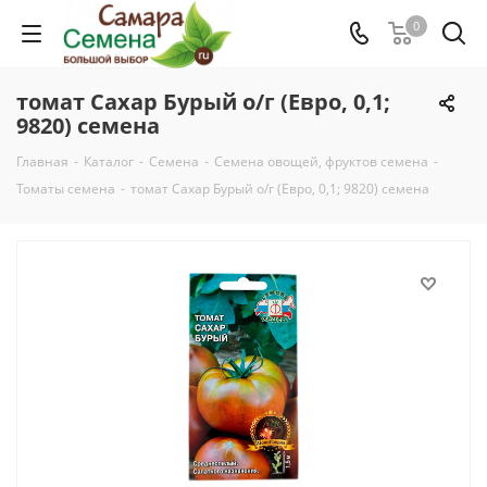
0
томат Сахар Бурый о/г (Евро, 0,1;
9820) семена
Главная
-
Каталог
-
Семена
-
Семена овощей, фруктов семена
-
Томаты семена
-
томат Сахар Бурый о/г (Евро, 0,1; 9820) семена