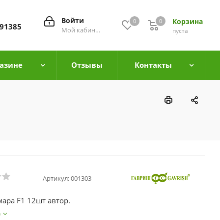
Войти
Корзина
0
0
0
91385
Мой кабинет
пуста
азине
Отзывы
Контакты
Артикул:
001303
мара F1 12шт автор.
е