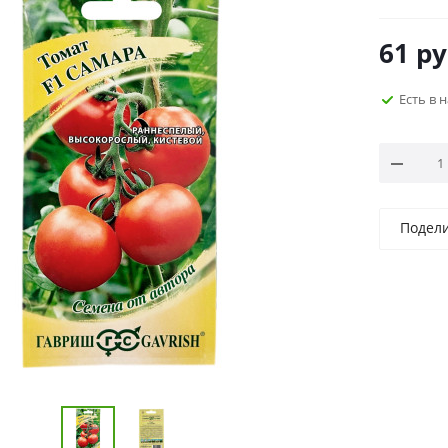
61
ру
Есть в 
Подел