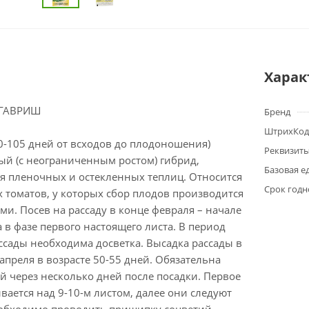
Харак
 ГАВРИШ
Бренд
ШтрихКод
0-105 дней от всходов до плодоношения)
Реквизит
й (с неограниченным ростом) гибрид,
Базовая е
я пленочных и остекленных теплиц. Относится
Срок годн
х томатов, у которых сбор плодов производится
и. Посев на рассаду в конце февраля – начале
 в фазе первого настоящего листа. В период
сады необходима досветка. Высадка рассады в
апреля в возрасте 50-55 дней. Обязательна
й через несколько дней после посадки. Первое
вается над 9-10-м листом, далее они следуют