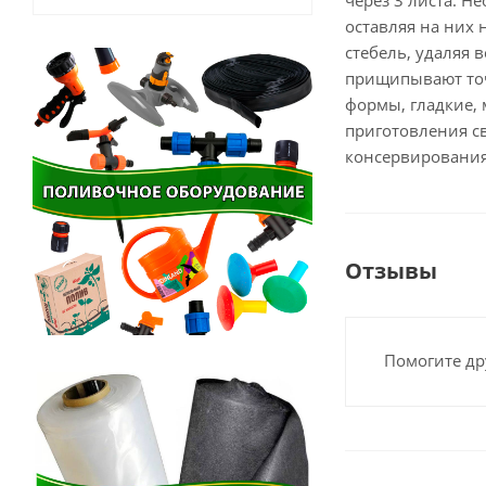
через 3 листа. 
оставляя на них 
стебель, удаляя 
прищипывают точ
формы, гладкие, 
приготовления с
консервирования
Отзывы
Помогите др