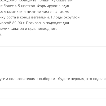
Необходимо проводить прищипку соцветий,
не более 4-5 цветков. Формируют в один
все «пасынки» и нижние листья, а так же
ку роста в конце вегетации. Плоды округлой
массой 80-90 г. Прекрасно подходят для
вежих салатов и цельноплодного
.
угим пользователям с выбором - будьте первым, кто подели