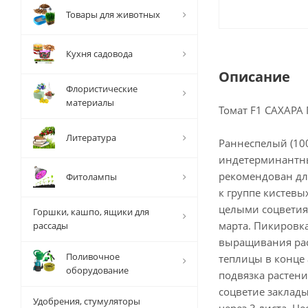
Товары для животных
Кухня садовода
Описание
Флористические
материалы
Томат F1 САХАРА
Литература
Раннеспелый (10
индетерминантны
рекомендован дл
Фитолампы
к группе кистевы
целыми соцветиям
Горшки, кашпо, ящики для
марта. Пикировка
рассады
выращивания рас
Поливочное
теплицы в конце 
оборудование
подвязка растени
соцветие заклады
Удобрения, стумуляторы