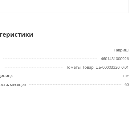
теристики
Гавриш
4601431000926
ы
Томаты, Товар, ЦБ-00003320, 0.01
диница
шт
ости, месяцев
60