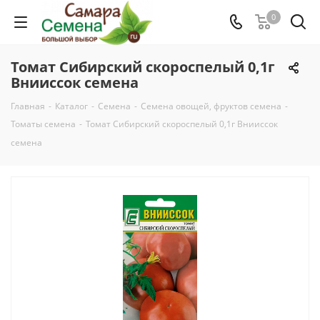
0
Томат Сибирский скороспелый 0,1г
Внииссок семена
Главная
-
Каталог
-
Семена
-
Семена овощей, фруктов семена
-
Томаты семена
-
Томат Сибирский скороспелый 0,1г Внииссок
семена