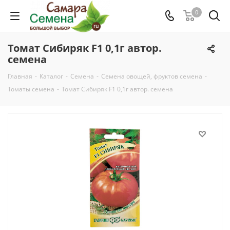
0
Томат Сибиряк F1 0,1г автор.
семена
Главная
-
Каталог
-
Семена
-
Семена овощей, фруктов семена
-
Томаты семена
-
Томат Сибиряк F1 0,1г автор. семена