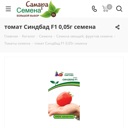
0
томат Синдбад F1 0,05г семена
Главная
-
Каталог
-
Семена
-
Семена овощей, фруктов семена
-
Томаты семена
-
томат Синдбад F1 0,05г семена