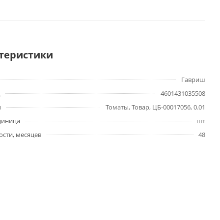
теристики
Гавриш
4601431035508
ы
Томаты, Товар, ЦБ-00017056, 0.01
диница
шт
ости, месяцев
48