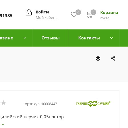
Войти
Корзина
0
0
0
91385
Мой кабинет
пуста
азине
Отзывы
Контакты
Артикул:
10008447
цилийский перчик 0,05г автор
е