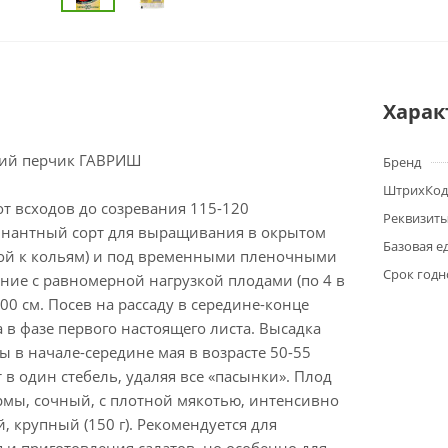
Харак
кий перчик ГАВРИШ
Бренд
ШтрихКод
т всходов до созревания 115-120
Реквизит
нантный сорт для выращивания в окрытом
Базовая е
зкой к кольям) и под временными пленочными
Срок годн
ние с равномерной нагрузкой плодами (по 4 в
200 см. Посев на рассаду в середине-конце
 в фазе первого настоящего листа. Высадка
ы в начале-середине мая в возрасте 50-55
в один стебель, удаляя все «пасынки». Плод
мы, сочный, с плотной мякотью, интенсивно
, крупный (150 г). Рекомендуется для