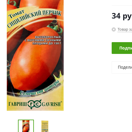
34
ру
Товар з
Подпи
Подел