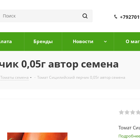
+792701
плата
Бренды
Новости
О маг
ик 0,05г автор семена
Томаты семена
-
Томат Сицилийский перчик 0,05г автор семена
Томат Си
Подробне