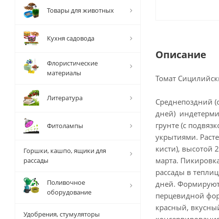
Товары для животных
Кухня садовода
Описание
Флористические
материалы
Томат Сицилийс
Литература
Среднепоздний (о
дней) индетерми
грунте (с подвя
Фитолампы
укрытиями. Расте
кисти), высотой 
Горшки, кашпо, ящики для
марта. Пикировка
рассады
рассады в теплиц
Поливочное
дней. Формируют 
оборудование
перцевидной фор
красный, вкусный
Удобрения, стумуляторы