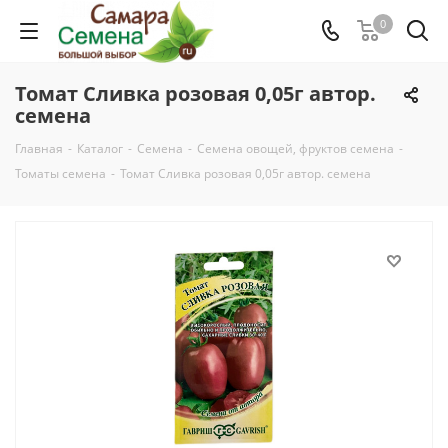
0
Томат Сливка розовая 0,05г автор.
семена
Главная
-
Каталог
-
Семена
-
Семена овощей, фруктов семена
-
Томаты семена
-
Томат Сливка розовая 0,05г автор. семена