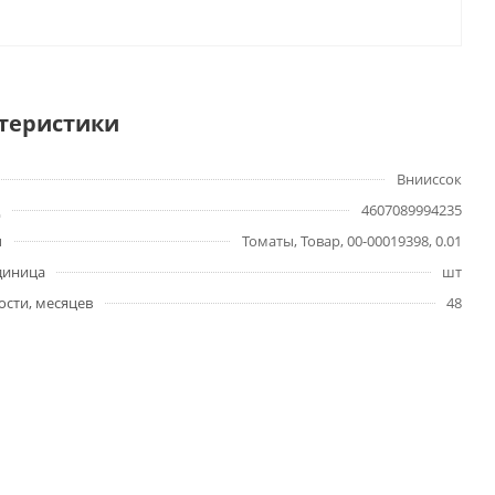
теристики
Внииссок
4607089994235
ы
Томаты, Товар, 00-00019398, 0.01
диница
шт
ости, месяцев
48