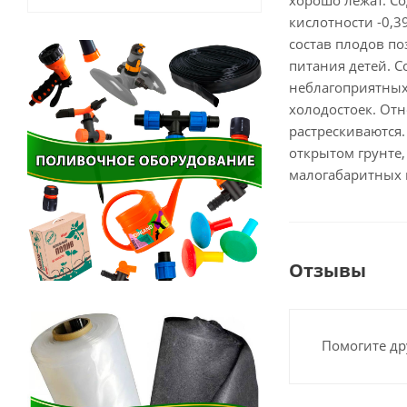
хорошо лежат. Со
кислотности -0,3
состав плодов по
питания детей. С
неблагоприятных
холодостоек. Отн
растрескиваются.
открытом грунте, 
малогабаритных 
Отзывы
Помогите др