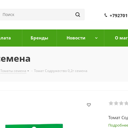
+792701
плата
Бренды
Новости
О маг
семена
Томаты семена
-
Томат Содружество 0,2г семена
Томат Со
Подробне