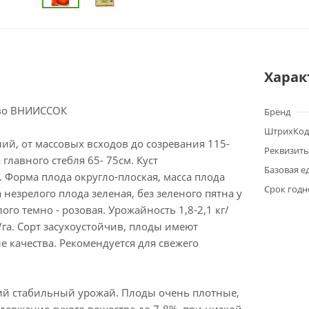
Харак
тво ВНИИССОК
Бренд
ШтрихКод
ий, от массовых всходов до созревания 115-
Реквизит
 главного стебля 65- 75см. Куст
Базовая е
 Форма плода округло-плоская, масса плода
Срок годн
 незрелого плода зеленая, без зеленого пятна у
ого темно - розовая. Урожайность 1,8-2,1 кг/
т/га. Сорт засухоустойчив, плоды имеют
 качества. Рекомендуется для свежего
ий стабильный урожай. Плоды очень плотные,