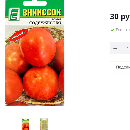
30
ру
Есть в 
Подел