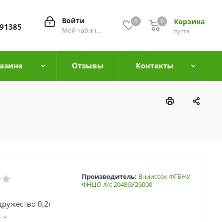
Войти
Корзина
0
0
0
91385
Мой кабинет
пуста
азине
Отзывы
Контакты
Производитель:
Внииссок ФГБНУ
ФНЦО л/с 20486У26000
дружество 0,2г
е