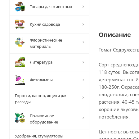
Товары для животных
Кухня садовода
Описание
Флористические
материалы
Томат Содружес
Литература
Сорт среднепоздн
118 суток. Высота
детерминантный.
Фитолампы
180-250г. Окраска
плодоножки, спел
Горшки, кашпо, ящики для
растения, 40-45 
рассады
хорошие вкусовые
Поливочное
потребления.
оборудование
Ценность: высок
Удобрения, стумуляторы