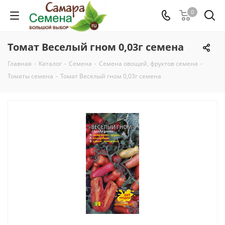
0
Томат Веселый гном 0,03г семена
Главная
-
Каталог
-
Семена
-
Семена овощей, фруктов семена
-
Томаты семена
-
Томат Веселый гном 0,03г семена