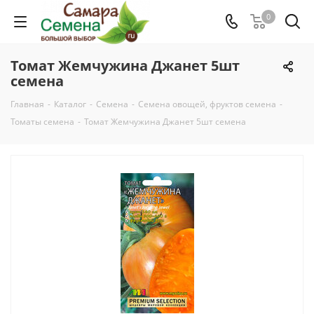
0
Томат Жемчужина Джанет 5шт
семена
Главная
-
Каталог
-
Семена
-
Семена овощей, фруктов семена
-
Томаты семена
-
Томат Жемчужина Джанет 5шт семена