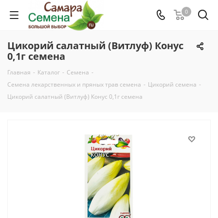
0
Цикорий салатный (Витлуф) Конус
0,1г семена
Главная
-
Каталог
-
Семена
-
Семена лекарственных и пряных трав семена
-
Цикорий семена
-
Цикорий салатный (Витлуф) Конус 0,1г семена