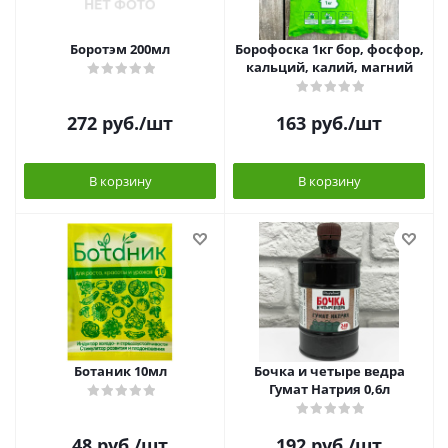
Боротэм 200мл
Борофоска 1кг бор, фосфор,
кальций, калий, магний
272
руб.
/шт
163
руб.
/шт
В корзину
В корзину
Ботаник 10мл
Бочка и четыре ведра
Гумат Натрия 0,6л
48
руб.
/шт
192
руб.
/шт