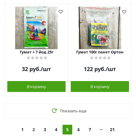
Гумат + 7 йод 25г
Гумат 100г пакет Ортон
32
руб.
/шт
122
руб.
/шт
В корзину
В корзину
Показать еще
1
2
3
4
5
6
7
21