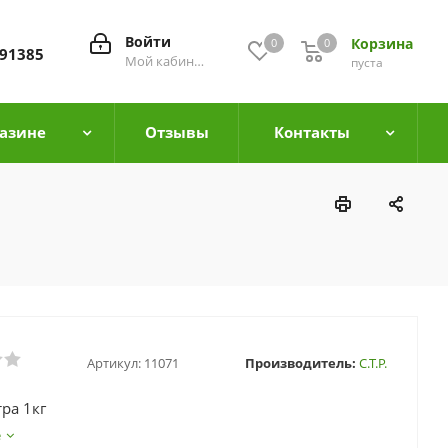
Войти
Корзина
0
0
0
91385
Мой кабинет
пуста
азине
Отзывы
Контакты
Артикул:
11071
Производитель:
С.Т.Р.
ра 1кг
е