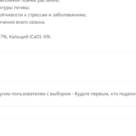
репления тканей растений;
уктуры почвы;
йчивости к стрессам и заболеваниям;
ечение всего сезона.
 27%, Кальций (CaO) -6%.
угим пользователям с выбором - будьте первым, кто подели