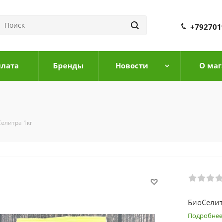
+792701
плата
Бренды
Новости
О маг
елитра 1кг
БиоСелит
Подробне