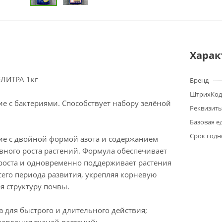
Харак
ЕЛИТРА 1кг
Бренд
ШтрихКод
е с бактериями. Способствует набору зелёной
Реквизит
Базовая е
Срок годн
ие с двойной формой азота и содержанием
вного роста растений. Формула обеспечивает
роста и одновременно поддерживает растения
его периода развития, укрепляя корневую
я структуру почвы.
а для быстрого и длительного действия;