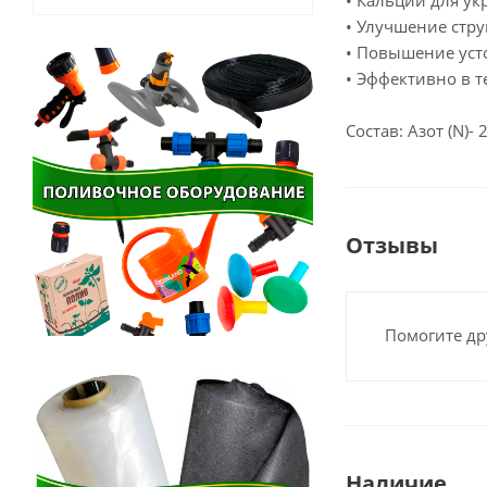
• Кальций для ук
• Улучшение стр
• Повышение усто
• Эффективно в т
Состав: Азот (N)-
Отзывы
Помогите др
Наличие