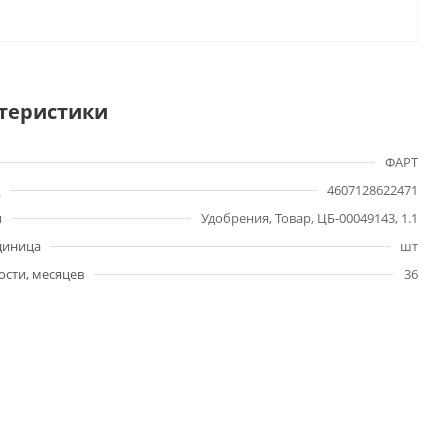
теристики
ФАРТ
4607128622471
ы
Удобрения, Товар, ЦБ-00049143, 1.1
диница
шт
ости, месяцев
36