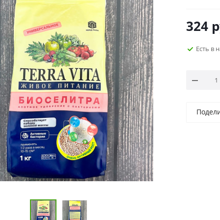
324
р
Есть в 
Подел