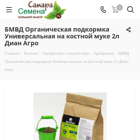
0
БМВД Органическая подкормка
Универсальная на костной муке 2л
Диан Агро
Главная
-
Каталог
-
Удобрения, стимуляторы
-
Удобрения
-
БМВД
Органическая подкормка Универсальная на костной муке 2л Диан
Агро