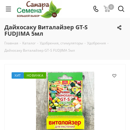
0
Дайхосаку Виталайзер GT-S
FUDJIMA 5мл
Главная
-
Каталог
-
Удобрения, стимуляторы
-
Удобрения
-
Дайхосаку Виталайзер GT-S FUDJIMA 5мл
ХИТ
НОВИНКА