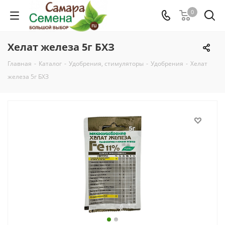
0
Хелат железа 5г БХЗ
Главная
-
Каталог
-
Удобрения, стимуляторы
-
Удобрения
-
Хелат
железа 5г БХЗ