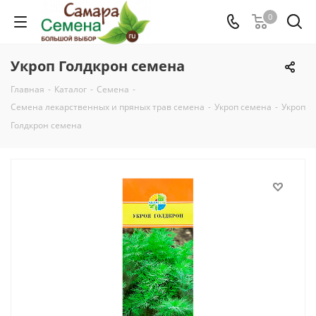
0
Укроп Голдкрон семена
Главная
-
Каталог
-
Семена
-
Семена лекарственных и пряных трав семена
-
Укроп семена
-
Укроп
Голдкрон семена