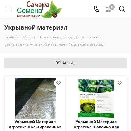
0
Укрывной материал
Главная
-
Каталог
-
Инструмент, оборудование садовое
-
Сетка, пленка, укрывной материал
-
Укрывной материал
Фильтр
Укрывной Материал
Укрывной Материал
Агротекс Фольгированная
Агротекс Шапочка для