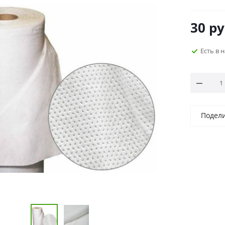
30
ру
Есть в 
Подел