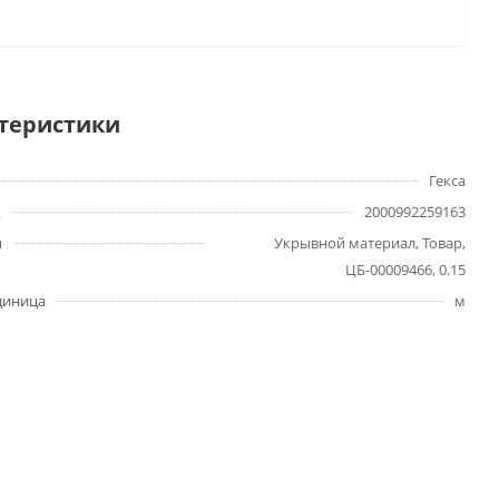
теристики
Гекса
2000992259163
ы
Укрывной материал, Товар,
ЦБ-00009466, 0.15
диница
м