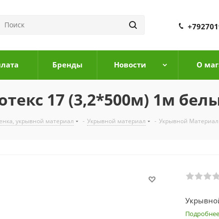
+792701
плата
Бренды
Новости
О маг
текс 17 (3,2*500м) 1м бел
ленка, укрывной материал
-
Укрывной материал
-
Укрывной Материал 
Укрывной
Подробне