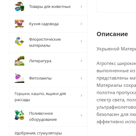
Товары для животных
Кухня садовода
Описание
Флористические
материалы
Укрывной Матери
Литература
Агротекс широкие
выполненные из н
представлены ма
Фитолампы
Материалы сохран
полотна пропуска
Горшки, кашпо, ящики для
спектр света, по
рассады
ультрафиолетово
Поливочное
безопасен для лю
оборудование
эффективно испо
Удобрения, стумуляторы