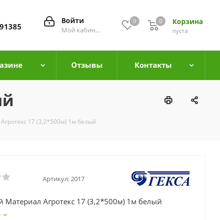
Войти
Корзина
0
0
0
91385
Мой кабинет
пуста
азине
Отзывы
Контакты
ый
Агротекс 17 (3,2*500м) 1м белый
Артикул:
2017
 Материал Агротекс 17 (3,2*500м) 1м белый
е