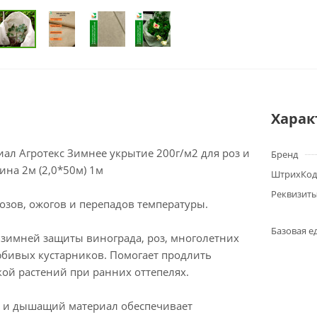
Харак
ал Агротекс Зимнее укрытие 200г/м2 для роз и
Бренд
на 2м (2,0*50м) 1м
ШтрихКод
Реквизит
озов, ожогов и перепадов температуры.
Базовая е
 зимней защиты винограда, роз, многолетних
юбивых кустарников. Помогает продлить
ой растений при ранних оттепелях.
 и дышащий материал обеспечивает