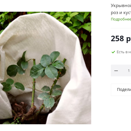
Укрывной
роз и ку
Подробне
258
р
Есть в 
Подел