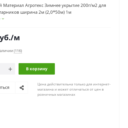
 Материал Агротекс Зимнее укрытие 200г/м2 для
старников ширина 2м (2,0*50м) 1м
е
уб.
/м
наличии
(116)
В корзину
Цена действительна только для интернет-
иться
магазина и может отличаться от цен в
розничных магазинах