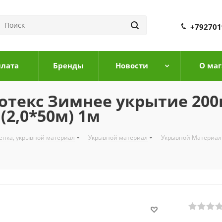
+792701
плата
Бренды
Новости
О маг
текс Зимнее укрытие 200г
(2,0*50м) 1м
ленка, укрывной материал
-
Укрывной материал
-
Укрывной Материал 