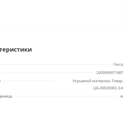
теристики
Гекса
2009999971887
ы
Укрывной материал, Товар,
ЦБ-00026083, 0.4
диница
м