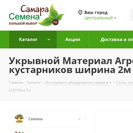
Ваш город
Центральный
Каталог
Акции
Доставка и о
Укрывной Материал Агро
кустарников ширина 2м 
Главная
-
Каталог
-
Инструмент, оборудование садовое
-
Сетка, п
(2,0*50м) 1м
Семена