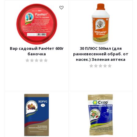
Вар садовый РанНет 600г
30 ПЛЮС 500мл (для
баночка
ранневесенней обраб. от
насек.) Зеленая аптека