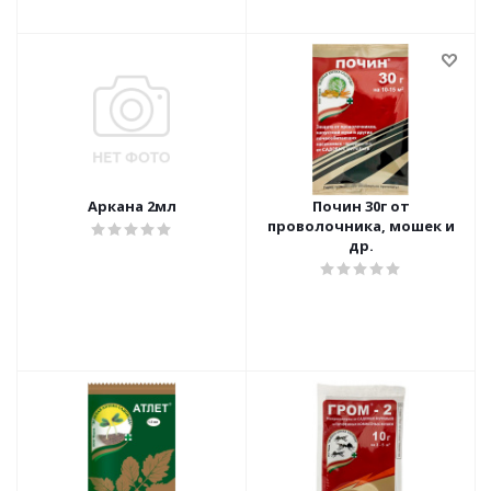
Аркана 2мл
Почин 30г от
проволочника, мошек и
др.