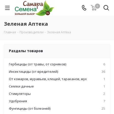
0
Зеленая Аптека
Главная
-
Производители
-
Зеленая Аптека
Разделы товаров
Гербициды (от травы, от сорняков)
6
Инсектициды (от вредителей)
36
От комаров, муравьев, клещей, тараканов, мух
1
Сеялки дачные
1
Стимуляторы
2
Удобрения
7
Фунгициды (от болезней)
25