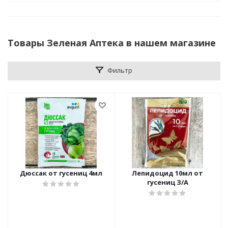
Товары Зеленая Аптека в нашем магазине
Фильтр
Дюссак от гусениц 4мл
Лепидоцид 10мл от
гусениц З/А