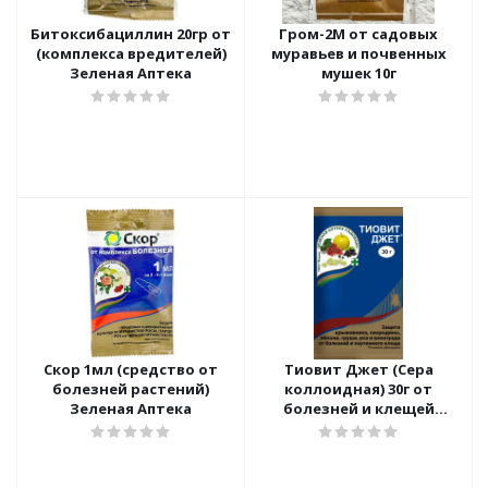
Битоксибациллин 20гр от
Гром-2М от садовых
(комплекса вредителей)
муравьев и почвенных
Зеленая Аптека
мушек 10г
Скор 1мл (средство от
Тиовит Джет (Сера
болезней растений)
коллоидная) 30г от
Зеленая Аптека
болезней и клещей
Зеленая Аптека