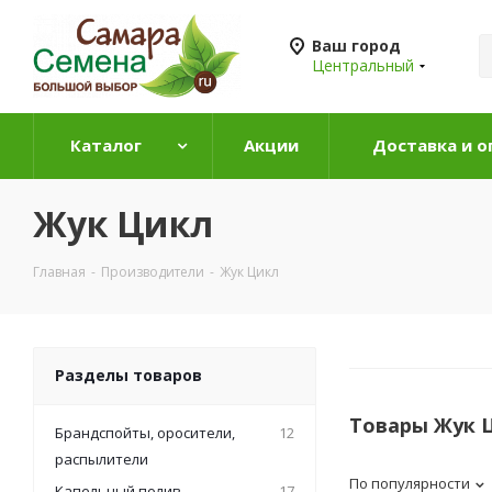
Ваш город
Центральный
Каталог
Акции
Доставка и о
Жук Цикл
Главная
-
Производители
-
Жук Цикл
Разделы товаров
Товары Жук 
Брандспойты, оросители,
12
распылители
По популярности
Капельный полив
17