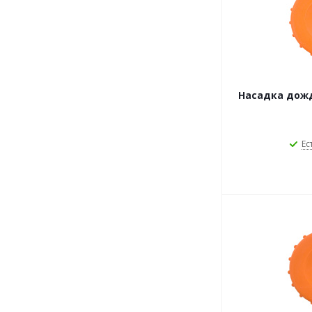
Насадка дожд
Ес