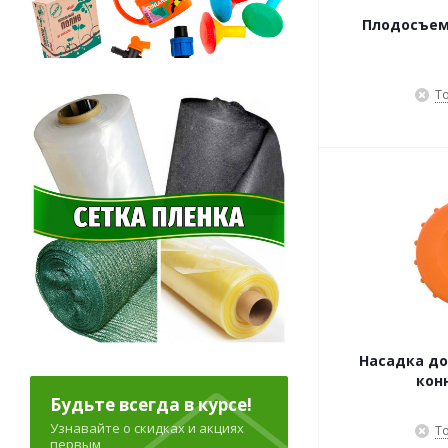
Плодосъем
Т
Насадка д
кон
Будьте всегда в курсе!
Узнавайте о скидках и акциях
Т
первым