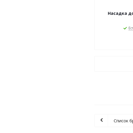
Насадка д
Ес
Список 