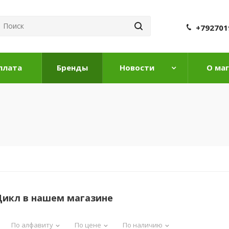
+792701
плата
Бренды
Новости
О ма
Цикл в нашем магазине
По алфавиту
По цене
По наличию