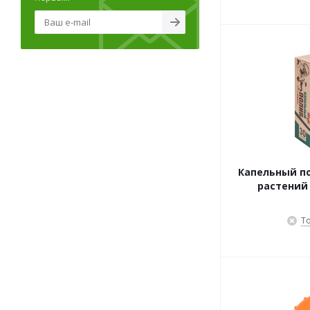
Капельный по
растений 
Т