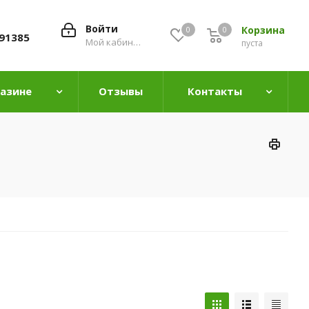
Войти
Корзина
0
0
0
91385
Мой кабинет
пуста
газине
Отзывы
Контакты