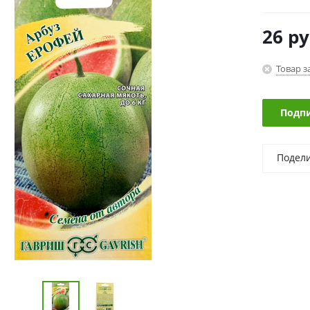
26
ру
Товар з
Подпи
Подел