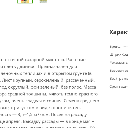
Харак
Бренд
ШтрихКод
т с сочной сахарной мякотью. Растение
Реквизит
ая плеть длинная. Предназначен для
Базовая е
леночных теплицах и в открытом грунте (в
Вес (грам
 Лист крупный, серо-зелёный, рассечённый,
Срок годн
од округлый, фон зелёный, без полос. Масса
Кора средней толщины, мякоть темно-красного
кусом, очень сладкая и сочная. Семена среднего
вые, с рисунком в виде точек и пятен.
ость — 3,5–4,5 кг/кв.м. Посев на рассаду
це апреля. Высадку рассады — в конце мая –