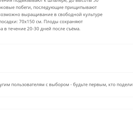
тения подвязывают к шпалере, до высоты 50
боковые побеги, последующие прищипывают
 Возможно выращивание в свободной культуре
 посадки: 70х150 см. Плоды сохраняют
а в течение 20-30 дней после съёма.
угим пользователям с выбором - будьте первым, кто подели