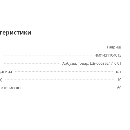
теристики
Гавриш
4601431104013
ы
Арбузы, Товар, ЦБ-00039247, 0.01
диница
шт
м)
10
ости, месяцев
60