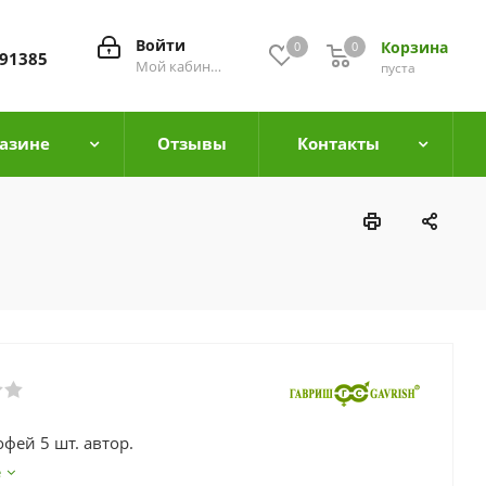
Войти
Корзина
0
0
0
91385
Мой кабинет
пуста
азине
Отзывы
Контакты
офей 5 шт. автор.
е