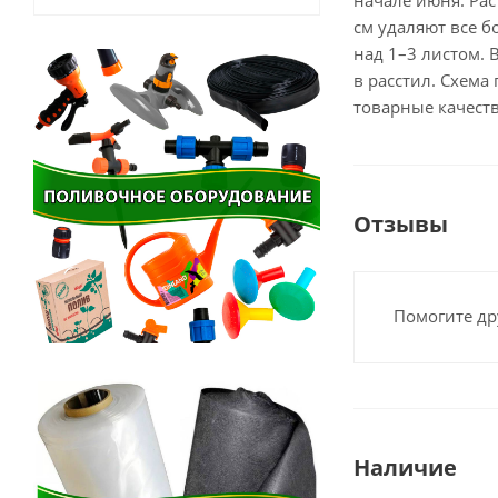
начале июня. Рас
см удаляют все 
над 1–3 листом.
в расстил. Схема
товарные качеств
Отзывы
Помогите др
Наличие