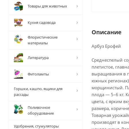
Товары для животных
Кухня садовода
Описание
Флористические
материалы
Арбуз Ерофей
Литература
Среднеспелый сор
плетистое, главн
выращивания в п
Фитолампы
южных регионах).
морщинистый. Пл
Горшки, кашпо, ящики для
плода — 5–6 кг. 
рассады
цвета, с ярким в
Поливочное
размера, коричне
оборудование
Товарная урожайн
производят в кон
Удобрения, стумуляторы