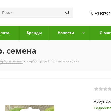
+792701
плата
Бренды
Новости
О маг
р. семена
Арбузы семена
-
Арбуз Ерофей 5 шт. автор. семена
Арбуз Ер
Подробне