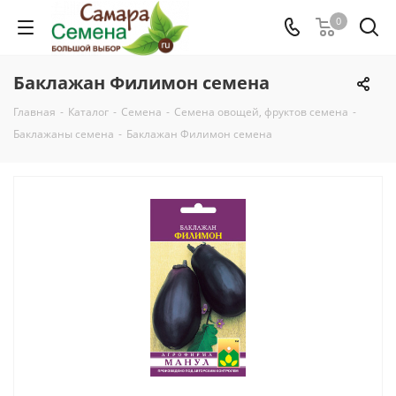
0
Баклажан Филимон семена
Главная
-
Каталог
-
Семена
-
Семена овощей, фруктов семена
-
Баклажаны семена
-
Баклажан Филимон семена