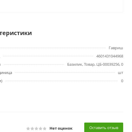
теристики
Гавриш
4601431044968
ы
Базилик, Товар, ЦБ-00039256, 0
диница
шт
м)
0
Оставить отзыв
Нет оценок