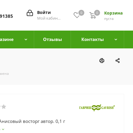
Войти
Корзина
0
0
0
91385
Мой кабинет
пуста
азине
Отзывы
Контакты
емена
Анисовый восторг автор. 0,1 г
е