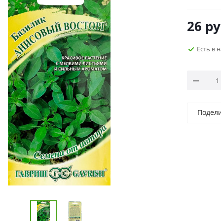
26
ру
Есть в 
Подел