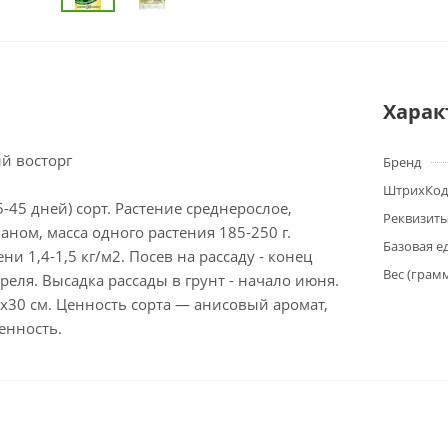
Харак
й восторг
Бренд
ШтрихКод
-45 дней) сорт. Растение среднерослое,
Реквизит
ианом, масса одного растения 185-250 г.
Базовая е
и 1,4-1,5 кг/м2. Посев на рассаду - конец
Вес (грам
преля. Высадка рассады в грунт - начало июня.
х30 см. Ценность сорта — анисовый аромат,
енность.