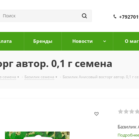
+792701
плата
Бренды
Новости
О маг
г автор. 0,1 г семена
в семена
-
Базилик семена
-
Базилик Анисовый восторг автор. 0,1 г с
Базилик 
Подробне