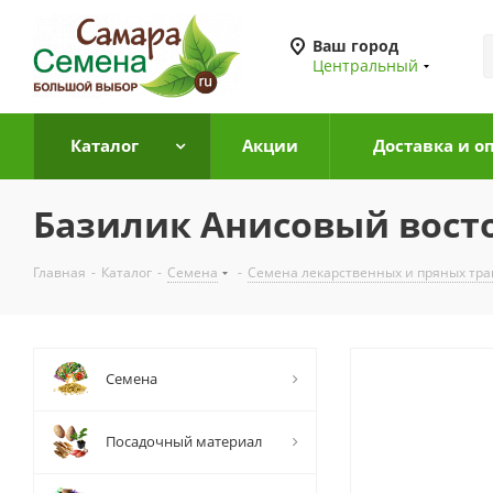
Ваш город
Центральный
Каталог
Акции
Доставка и о
Базилик Анисовый востор
Главная
-
Каталог
-
Семена
-
Семена лекарственных и пряных тра
Семена
Посадочный материал