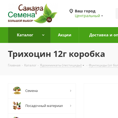
Ваш город
Центральный
Каталог
Акции
Доставка и о
Трихоцин 12г коробка
Главная
-
Каталог
-
Ядохимикаты (пестициды)
-
Фунгициды (от бо
Семена
Посадочный материал