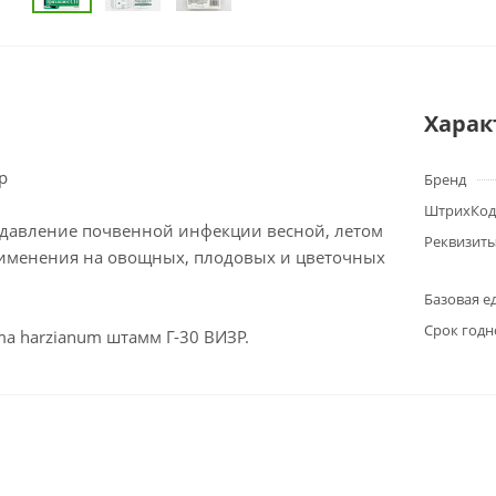
Харак
р
Бренд
ШтрихКод
давление почвенной инфекции весной, летом
Реквизит
рименения на овощных, плодовых и цветочных
Базовая е
Срок годн
rma harzianum штамм Г-30 ВИЗР.