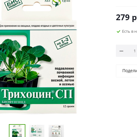
279
р
Есть в 
Подел