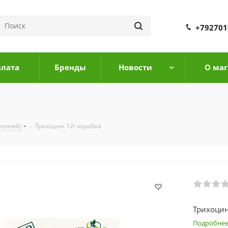
+792701
плата
Бренды
Новости
О маг
лезней)
-
Трихоцин 12г коробка
Трихоцин
Подробне