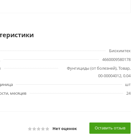
теристики
Биохимтех
4660009580178
ы
Фунгициды (от болезней), Товар,
00-00004012, 0.04
диница
шт
ости, месяцев
24
Оставить отзыв
Нет оценок