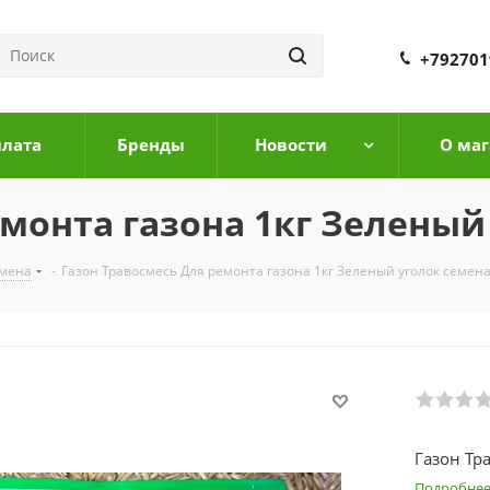
+792701
плата
Бренды
Новости
О маг
емонта газона 1кг Зеленый
емена
-
Газон Травосмесь Для ремонта газона 1кг Зеленый уголок семен
Газон Тр
Подробне