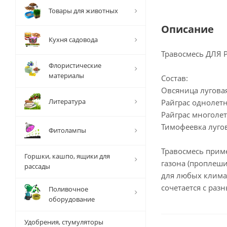
Товары для животных
Описание
Кухня садовода
Травосмесь ДЛЯ 
Флористические
материалы
Состав:
Овсяница лугова
Литература
Райграс однолет
Райграс многоле
Тимофеевка луго
Фитолампы
Травосмесь прим
Горшки, кашпо, ящики для
газона (проплеши
рассады
для любых клима
сочетается с раз
Поливочное
оборудование
Удобрения, стумуляторы