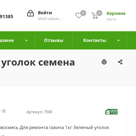
Войти
Корзина
0
0
0
91385
Мой кабинет
пуста
азине
Отзывы
Контакты
 уголок семена
а
Артикул:
7500
авосмесь Для ремонта газона 1кг Зеленый уголок
е