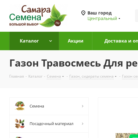
Ваш город
Центральный
Каталог
Акции
Доставка и о
Газон Травосмесь Для р
Главная
-
Каталог
-
Семена
-
Газон, сидераты семена
-
Газон с
Семена
Посадочный материал