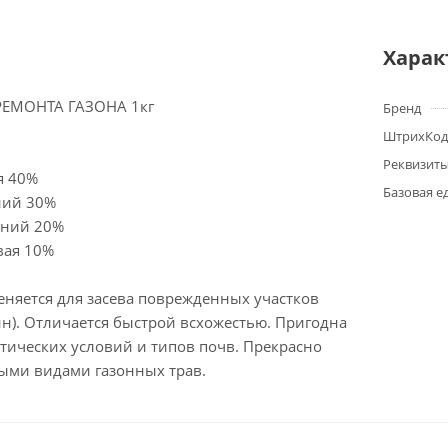
Харак
РЕМОНТА ГАЗОНА 1кг
Бренд
ШтрихКод
Реквизит
я 40%
Базовая е
ний 30%
тний 20%
вая 10%
еняется для засева поврежденных участков
н). Отличается быстрой всхожестью. Пригодна
тических условий и типов почв. Прекрасно
ными видами газонных трав.