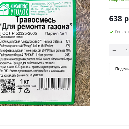
638
р
Есть в 
Подел