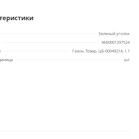
теристики
Зеленый уголок
4660001297524
ы
Газон, Товар, ЦБ-00049214, 1.1
диница
шт