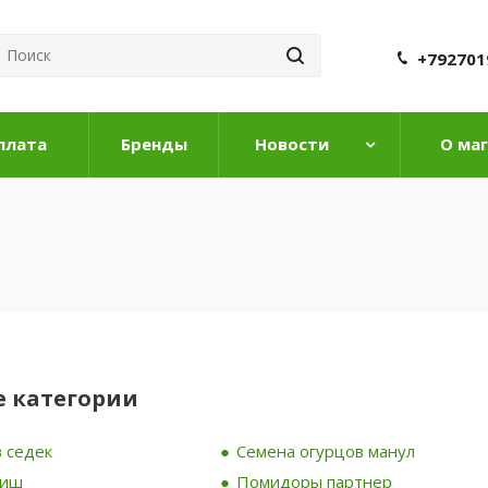
+792701
плата
Бренды
Новости
О ма
 категории
 седек
Семена огурцов манул
риш
Помидоры партнер