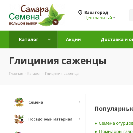
Ваш город
Центральный
Каталог
Акции
Доставка и о
Глициния саженцы
Главная
-
Каталог
-
Глициния саженцы
Семена
Популярные
Посадочный материал
Семена огурцов
Помидоры гав