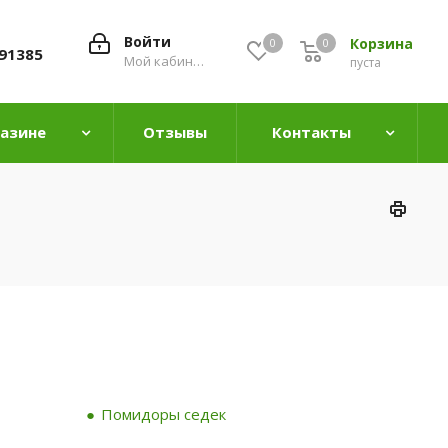
Войти
Корзина
0
0
0
91385
Мой кабинет
пуста
газине
Отзывы
Контакты
Помидоры седек