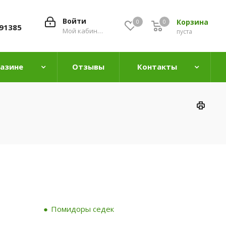
Войти
Корзина
0
0
0
91385
Мой кабинет
пуста
газине
Отзывы
Контакты
Помидоры седек