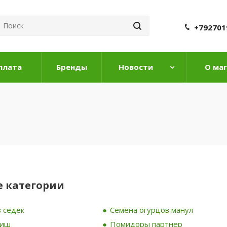
+792701
плата
Бренды
Новости
О ма
 категории
 седек
Семена огурцов манул
риш
Помидоры партнер