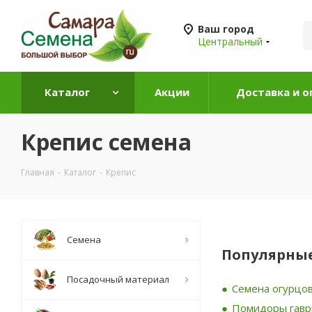
Ваш город
Центральный
Каталог
Акции
Доставка и о
Крепис семена
Главная
-
Каталог
-
Крепис
Семена
Популярные
Посадочный материал
Семена огурцов
Помидоры гав