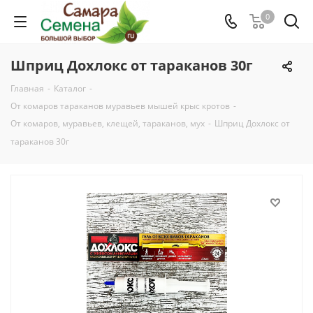
0
Шприц Дохлокс от тараканов 30г
Главная
-
Каталог
-
От комаров тараканов муравьев мышей крыс кротов
-
От комаров, муравьев, клещей, тараканов, мух
-
Шприц Дохлокс от
тараканов 30г