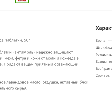
Харак
а, таблетки, 50г
Бренд
ШтрихКод
блетки «антиМоль» надежно защищают
Реквизит
и, меха, фетра и кожи от моли и кожееда в
Базовая е
ев. Придают вещам приятный освежающий
Вес (грам
Срок годн
ное лавандовое масло, отдушка, активный блок
ального сырья.