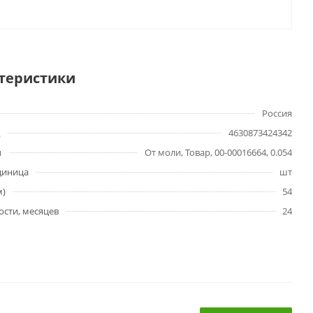
теристики
Россия
4630873424342
ы
От моли, Товар, 00-00016664, 0.054
диница
шт
м)
54
ости, месяцев
24