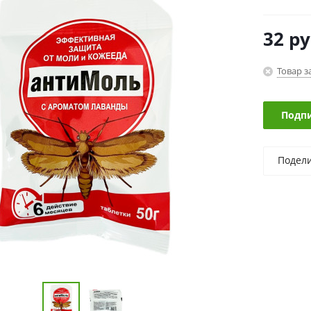
32
ру
Товар з
Подпи
Подел