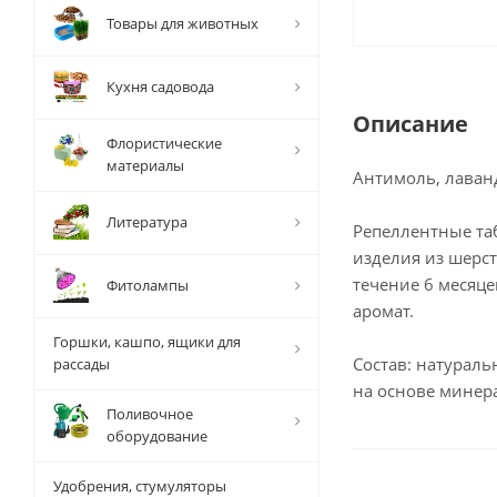
Товары для животных
Кухня садовода
Описание
Флористические
материалы
Антимоль, лаванд
Литература
Репеллентные та
изделия из шерст
течение 6 месяц
Фитолампы
аромат.
Горшки, кашпо, ящики для
Состав: натураль
рассады
на основе минер
Поливочное
оборудование
Удобрения, стумуляторы