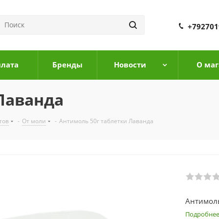
+792701
плата
Бренды
Новости
О маг
Лаванда
тов
-
От моли
-
Антимоль 50г таблетки Лаванда
Антимоль
Подробне