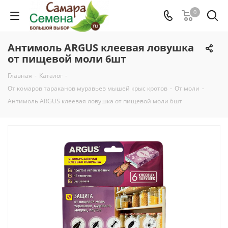
0
Антимоль ARGUS клеевая ловушка
от пищевой моли 6шт
Главная
-
Каталог
-
От комаров тараканов муравьев мышей крыс кротов
-
От моли
-
Антимоль ARGUS клеевая ловушка от пищевой моли 6шт