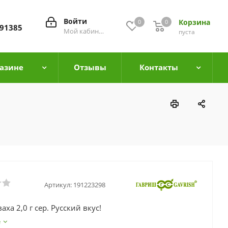
Войти
Корзина
0
0
0
91385
Мой кабинет
пуста
азине
Отзывы
Контакты
Артикул:
191223298
аха 2,0 г сер. Русский вкус!
е