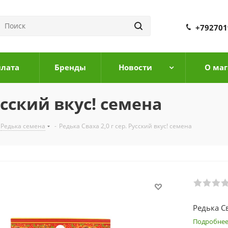
+792701
плата
Бренды
Новости
О маг
Русский вкус! семена
Редька семена
-
Редька Сваха 2,0 г сер. Русский вкус! семена
Редька Св
Подробне