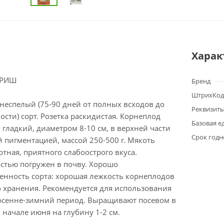
Харак
ВРИШ
Бренд
ШтрихКод
неспелый (75-90 дней от полных всходов до
Реквизит
ости) сорт. Розетка раскидистая. Корнеплод
Базовая е
 гладкий, диаметром 8-10 см, в верхней части
Срок годн
й пигментацией, массой 250-500 г. Мякоть
отная, приятного слабоострого вкуса.
стью погружен в почву. Хорошо
енность сорта: хорошая лежкость корнеплодов
о хранения. Рекомендуется для использования
 осенне-зимний период. Выращивают посевом в
 начале июня на глубину 1-2 см.