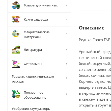
Товары для животных
Кухня садовода
Описание
Флористические
материалы
Редька Сваха ГА
Литература
Урожайный, сред
технической спел
белый, округлый,
Фитолампы
со светло-зелено
белая, сочная, пл
Горшки, кашпо, ящики для
Корнеплод полно
рассады
выдергивается. Ц
Поливочное
в период зимнег
оборудование
в свежем виде в
открытый грунт в
Удобрения, стумуляторы