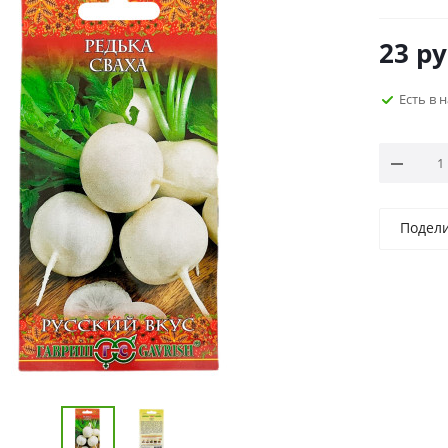
23
ру
Есть в 
Подел