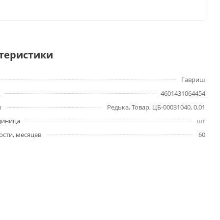
теристики
Гавриш
4601431064454
ы
Редька, Товар, ЦБ-00031040, 0.01
диница
шт
ости, месяцев
60