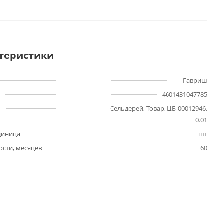
теристики
Гавриш
4601431047785
ы
Сельдерей, Товар, ЦБ-00012946,
0.01
диница
шт
ости, месяцев
60