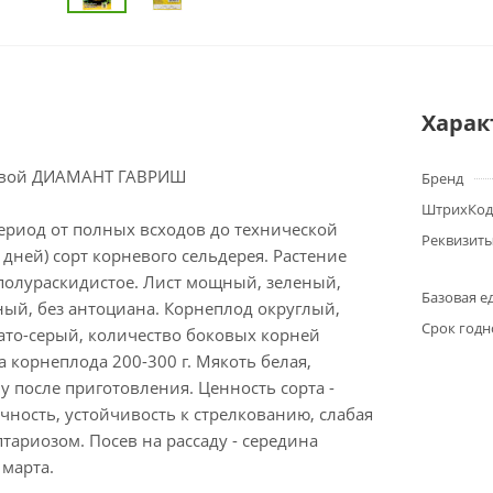
Харак
евой ДИАМАНТ ГАВРИШ
Бренд
ШтрихКод
ериод от полных всходов до технической
Реквизит
 дней) сорт корневого сельдерея. Растение
полураскидистое. Лист мощный, зеленый,
Базовая е
ый, без антоциана. Корнеплод округлый,
Срок годн
ато-серый, количество боковых корней
 корнеплода 200-300 г. Мякоть белая,
у после приготовления. Ценность сорта -
ность, устойчивость к стрелкованию, слабая
тариозом. Посев на рассаду - середина
 марта.