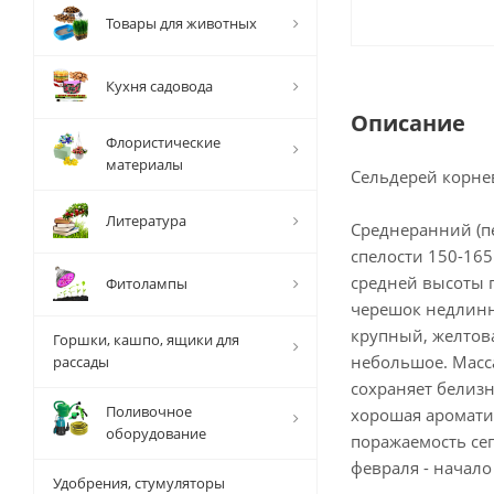
Товары для животных
Кухня садовода
Описание
Флористические
материалы
Сельдерей корн
Литература
Среднеранний (п
спелости 150-165
средней высоты 
Фитолампы
черешок недлинн
крупный, желтов
Горшки, кашпо, ящики для
небольшое. Масса
рассады
сохраняет белизн
Поливочное
хорошая ароматич
оборудование
поражаемость сеп
февраля - начало
Удобрения, стумуляторы