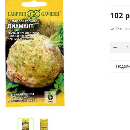
102
р
Есть в 
Подел