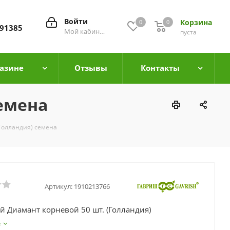
Войти
Корзина
0
0
0
91385
Мой кабинет
пуста
азине
Отзывы
Контакты
семена
Голландия) семена
Артикул:
1910213766
й Диамант корневой 50 шт. (Голландия)
е