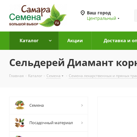
Ваш город
Центральный
Каталог
Акции
Доставка и о
Сельдерей Диамант корн
Главная
-
Каталог
-
Семена
-
Семена лекарственных и пряных тра
Семена
Посадочный материал