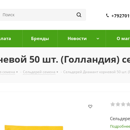
+792701
плата
Бренды
Новости
О маг
евой 50 шт. (Голландия) 
в семена
-
Сельдерей семена
-
Сельдерей Диамант корневой 50 шт. (
Сельдере
Подробне