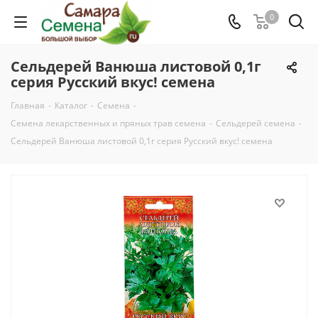
0
Сельдерей Ванюша листовой 0,1г
серия Русский вкус! семена
Главная
-
Каталог
-
Семена
-
Семена лекарственных и пряных трав семена
-
Сельдерей семена
-
Сельдерей Ванюша листовой 0,1г серия Русский вкус! семена