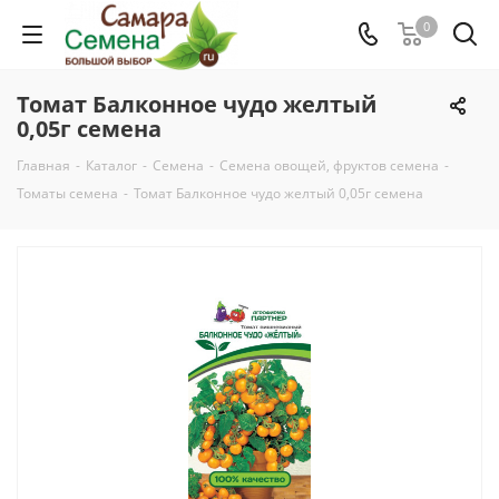
0
Томат Балконное чудо желтый
0,05г семена
Главная
-
Каталог
-
Семена
-
Семена овощей, фруктов семена
-
Томаты семена
-
Томат Балконное чудо желтый 0,05г семена