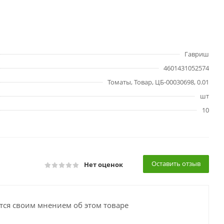
Гавриш
4601431052574
Томаты, Товар, ЦБ-00030698, 0.01
шт
10
Оставить отзыв
Нет оценок
тся своим мнением об этом товаре