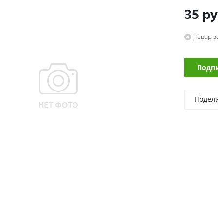
35
ру
Товар з
Подпи
Подел