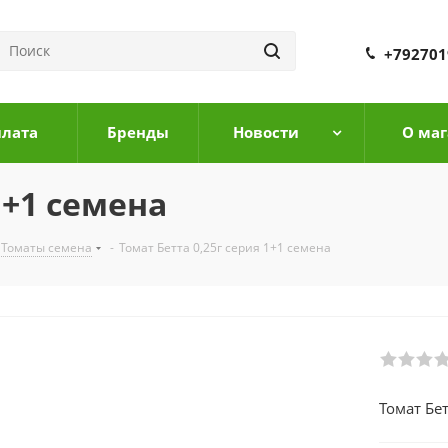
+792701
плата
Бренды
Новости
О маг
1+1 семена
Томаты семена
-
Томат Бетта 0,25г серия 1+1 семена
Томат Бет