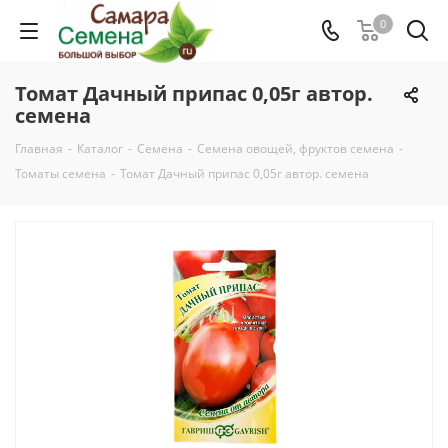
0
Томат Дачный припас 0,05г автор.
семена
Главная
-
Каталог
-
Семена
-
Семена овощей, фруктов семена
-
Томаты семена
-
Томат Дачный припас 0,05г автор. семена