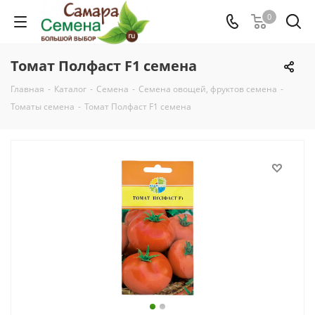
0
Томат Полфаст F1 семена
Главная
-
Каталог
-
Семена
-
Семена овощей, фруктов семена
-
Томаты семена
-
Томат Полфаст F1 семена