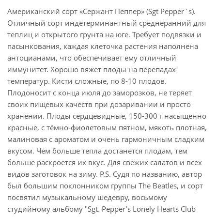
Американский сорт «Сержант Пеппер» (Sgt Pepper`s).
Отличный сорт индетерминантный среднеранний для
теплиц и открытого грунта на юге. Требует подвязки и
пасынкования, каждая клеточка растения наполнена
антоцианами, что обеспечивает ему отличный
иммунитет. Хорошо вяжет плоды на перепадах
температур. Кисти сложные, по 8-10 плодов.
Плодоносит с конца июля до заморозков, не теряет
своих пищевых качеств при дозаривании и просто
хранении. Плоды сердцевидные, 150-300 г насыщенно
красные, с тёмно-фиолетовым пятном, мякоть плотная,
малиновая с ароматом и очень гармоничным сладким
вкусом. Чем больше тепла достанется плодам, тем
больше раскроется их вкус. Для свежих салатов и всех
видов заготовок на зиму. P.S. Судя по названию, автор
был большим поклонником группы The Beatles, и сорт
посвятил музыкальному шедевру, восьмому
студийному альбому "Sgt. Pepper's Lonely Hearts Club