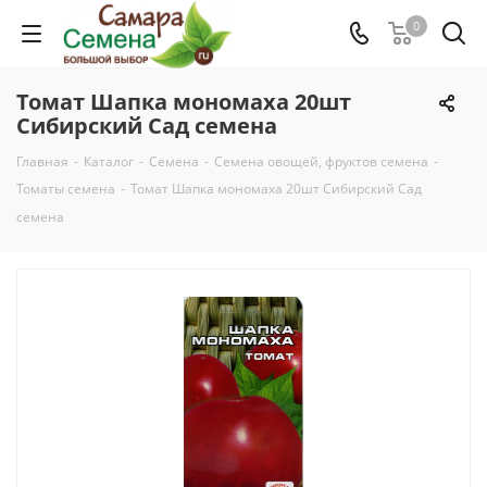
0
Томат Шапка мономаха 20шт
Сибирский Сад семена
Главная
-
Каталог
-
Семена
-
Семена овощей, фруктов семена
-
Томаты семена
-
Томат Шапка мономаха 20шт Сибирский Сад
семена