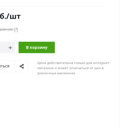
б.
/шт
наличии
(7)
В корзину
Цена действительна только для интернет-
иться
магазина и может отличаться от цен в
розничных магазинах