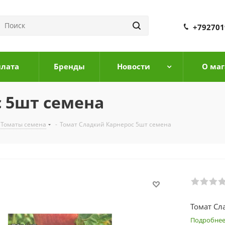
+792701
плата
Бренды
Новости
О маг
 5шт семена
Томаты семена
-
Томат Сладкий Карнерос 5шт семена
Томат Сл
Подробне