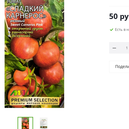
50
ру
Есть в 
Подел