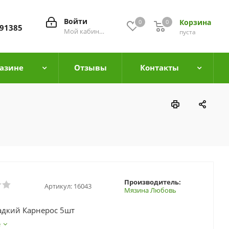
Войти
Корзина
0
0
0
91385
Мой кабинет
пуста
азине
Отзывы
Контакты
Производитель:
Артикул:
16043
Мязина Любовь
адкий Карнерос 5шт
е