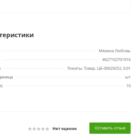
теристики
Мязина Любовь
4627102701916
ы
Томаты, Товар, ЦБ-00029252, 0.01
диница
шт
м)
10
Оставить отзыв
Нет оценок