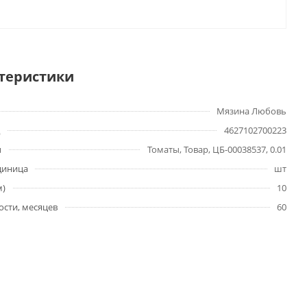
теристики
Мязина Любовь
4627102700223
ы
Томаты, Товар, ЦБ-00038537, 0.01
диница
шт
м)
10
ости, месяцев
60