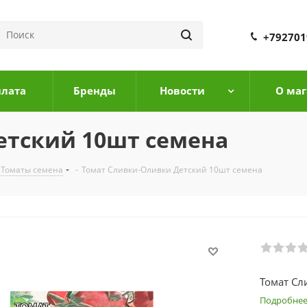
+792701
плата
Бренды
Новости
О маг
етский 10шт семена
Томаты семена
-
Томат Сливки-Оливки Детский 10шт семена
Томат Сл
Подробне