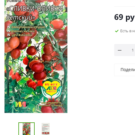
69
ру
Есть в 
Подел