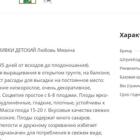
Харак
ЛИВКИ ДЕТСКИЙ Любовь Мязина
Бренд
ШтрихКод
95 дней от всходов до плодоношения).
Реквизит
я выращивания в открытом грунте, на балконе,
Базовая е
ст рассады для высадки на постоянное место:
Вес (грам
ение низкорослое, очень декоративное,
Срок годн
. Соцветие простое с 6-8 плодами. Плоды ярко-
оудлинённые, гладкие, плотные, устойчивы к
Масса плода 15-20 г. Вкусовые качества свежих
сокие. Плоды содержат много сахаров.
спелости и дружному созреванию избегает
едназначен для потребления в свежем виде,