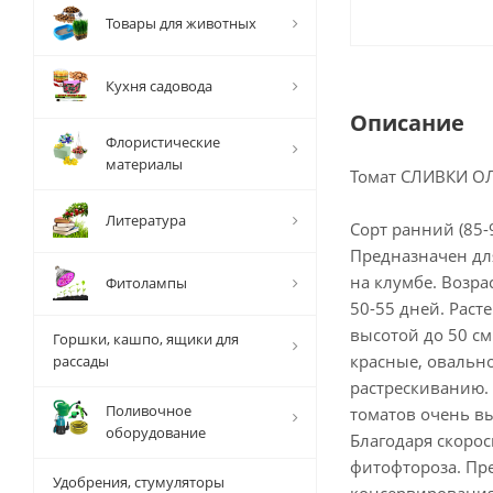
Товары для животных
Кухня садовода
Описание
Флористические
материалы
Томат СЛИВКИ О
Литература
Сорт ранний (85-
Предназначен дл
на клумбе. Возра
Фитолампы
50-55 дней. Раст
высотой до 50 см
Горшки, кашпо, ящики для
красные, овальн
рассады
растрескиванию. 
Поливочное
томатов очень вы
оборудование
Благодаря скоро
фитофтороза. Пр
Удобрения, стумуляторы