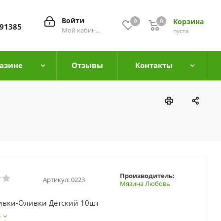
Войти
Корзина
0
0
0
91385
Мой кабинет
пуста
азине
Отзывы
Контакты
Производитель:
Артикул:
0223
Мязина Любовь
ивки-Оливки Детский 10шт
е