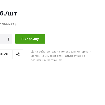
б.
/шт
наличии
(38)
В корзину
Цена действительна только для интернет-
иться
магазина и может отличаться от цен в
розничных магазинах