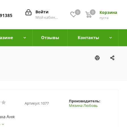
Войти
Корзина
0
0
0
91385
Мой кабинет
пуста
азине
Отзывы
Контакты
Производитель:
Артикул:
1077
Мязина Любовь
аха Аня
е