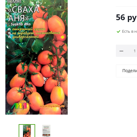
56
ру
Есть в 
Подел