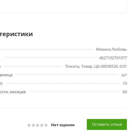
теристики
Мязина Любовь
4627102701077
ы
Томаты, Товар, ЦБ-00038526, 0.01
диница
шт
м)
10
ости, месяцев
60
Оставить отзыв
Нет оценок