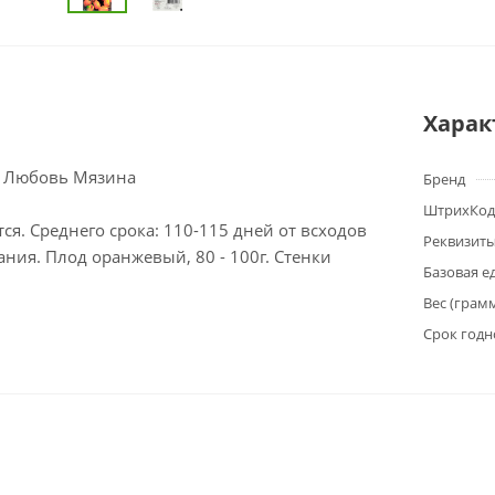
Харак
Я Любовь Мязина
Бренд
ШтрихКод
тся. Среднего срока: 110-115 дней от всходов
Реквизит
ания. Плод оранжевый, 80 - 100г. Стенки
Базовая е
Вес (грам
Срок годн