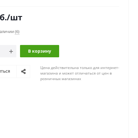
б.
/шт
наличии
(6)
В корзину
Цена действительна только для интернет-
иться
магазина и может отличаться от цен в
розничных магазинах