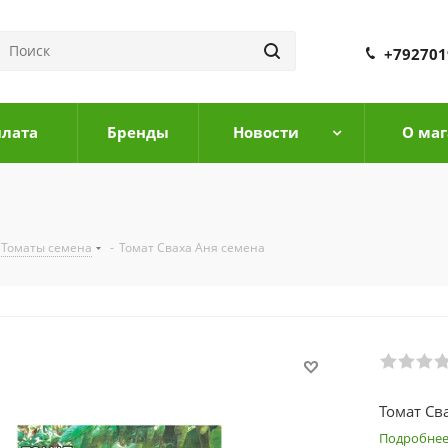
+792701
плата
Бренды
Новости
О маг
Томаты семена
-
Томат Сваха Аня семена
Томат Св
Подробне