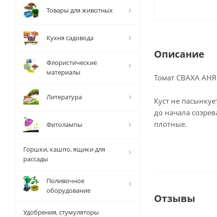
Товары для животных
Кухня садовода
Описание
Флористические
материалы
Томат СВАХА АН
Литература
Куст не пасынкуе
до начала созрев
плотные.
Фитолампы
Горшки, кашпо, ящики для
рассады
Поливочное
оборудование
Отзывы
Удобрения, стумуляторы