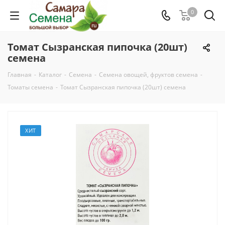
0
Томат Сызранская пипочка (20шт)
семена
Главная
-
Каталог
-
Семена
-
Семена овощей, фруктов семена
-
Томаты семена
-
Томат Сызранская пипочка (20шт) семена
ХИТ